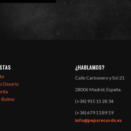
ISTAS
¿HABLAMOS?
ta
Calle Carbonero y Sol 21
o Ossorio
28006 Madrid, España.
rita
a Bolmo
(+34) 915 15 28 34
(+34) 679 13 89 19
info@pepsrecords.es