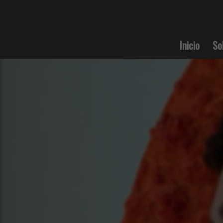
Inicio
So